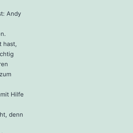
st: Andy
en.
t hast,
chtig
ren
 zum
mit Hilfe
ht, denn