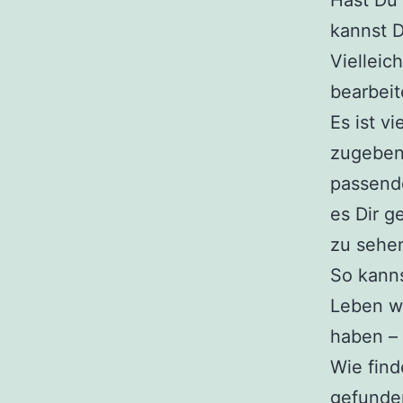
Hast Du 
kannst D
Vielleic
bearbeit
Es ist v
zugeben,
passende
es Dir g
zu sehe
So kann
Leben w
haben – 
Wie fin
gefunden