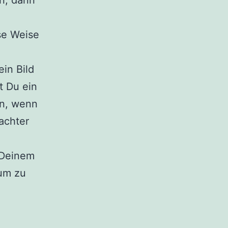
en, dann
ese Weise
ein Bild
t Du ein
in, wenn
achter
 Deinem
um zu