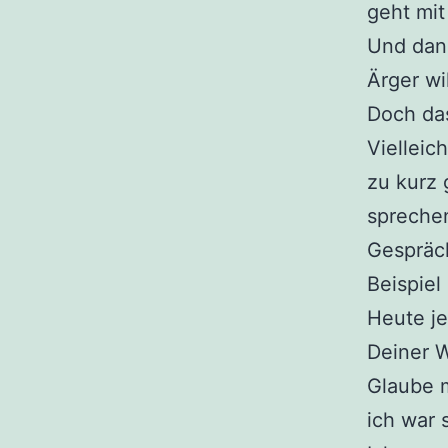
geht mit
Und dann
Ärger wi
Doch das
Vielleic
zu kurz 
sprechen
Gespräc
Beispie
Heute je
Deiner W
Glaube m
ich war s