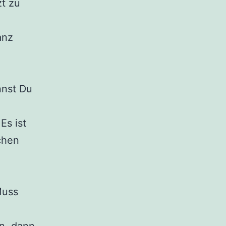
zt zu
anz
nnst Du
Es ist
chen
Muss