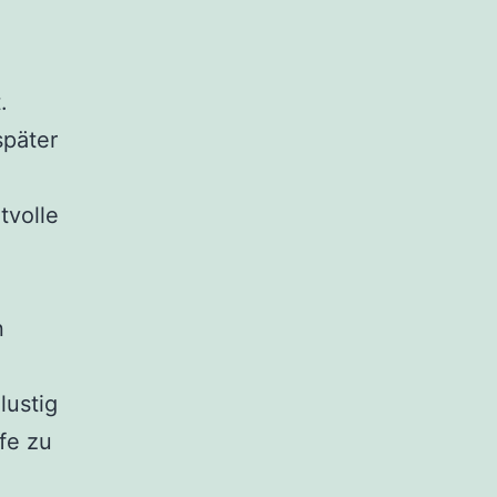
.
später
tvolle
n
lustig
fe zu