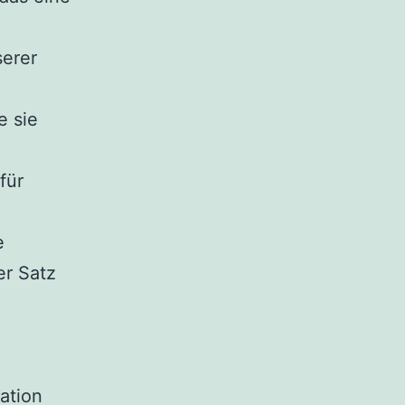
serer
e sie
für
e
er Satz
ation