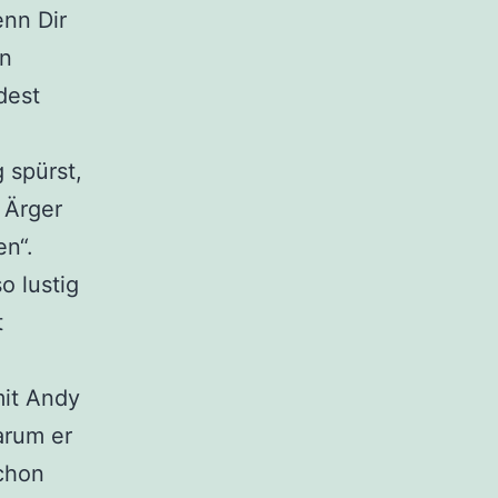
enn Dir
en
dest
 spürst,
 Ärger
en“.
o lustig
t
.
mit Andy
arum er
schon