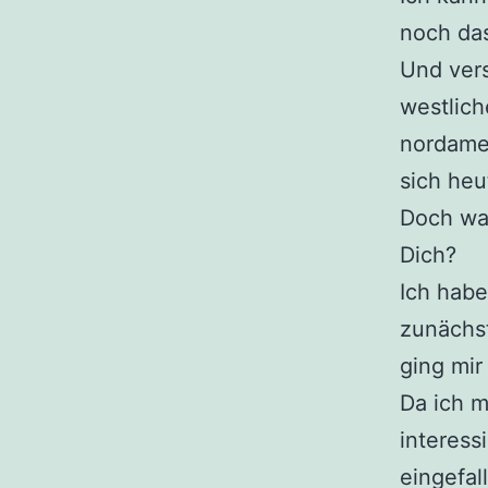
noch das
Und vers
westlic
nordamer
sich heu
Doch was
Dich?
Ich habe
zunächst
ging mir
Da ich m
interess
eingefal