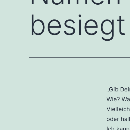
besiegt
„Gib Dei
Wie? Wa
Vielleic
oder ha
Ich kann