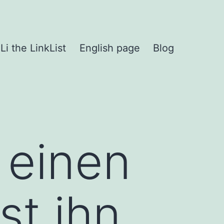
iLi the LinkList
English page
Blog
 einen
t ihn