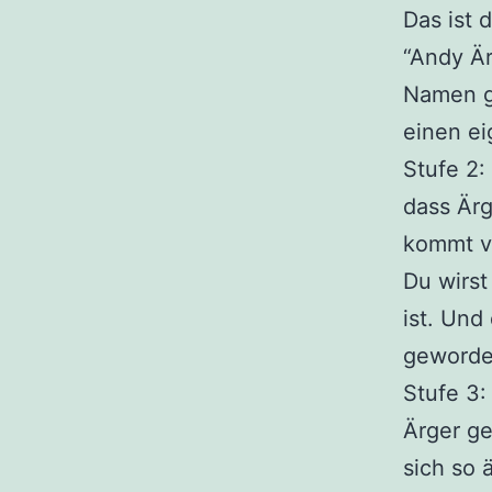
Das ist 
“Andy Är
Namen ge
einen e
Stufe 2:
dass Ärg
kommt vo
Du wirst
ist. Und
geworden
Stufe 3:
Ärger ge
sich so 