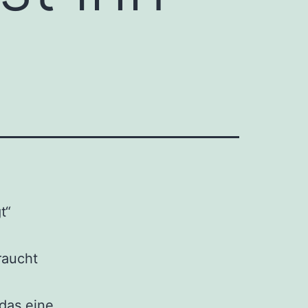
t“
raucht
das eine