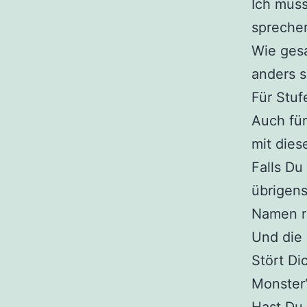
Ich muss
spreche
Wie gesa
anders s
Für Stuf
Auch für
mit dies
Falls Du
übrigens
Namen r
Und die 
Stört Di
Monster