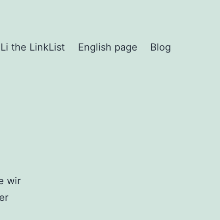
iLi the LinkList
English page
Blog
e wir
er