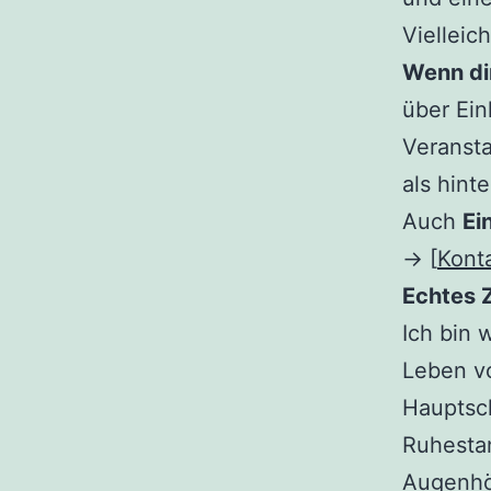
Vielleic
Wenn dir
über Ei
Veransta
als hint
Auch
Ei
→ [
Kont
Echtes 
Ich bin 
Leben vo
Hauptsch
Ruhesta
Augenhö