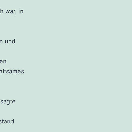
h war, in
on und
len
haltsames
 sagte
stand