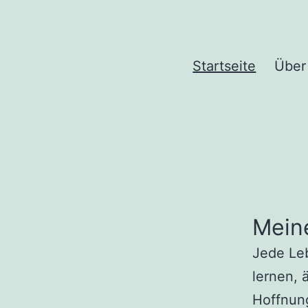
Zum
Inhalt
springen
Deine
Startseite
Über
Freude
finden
Mein
Jede Leb
lernen, 
Hoffnung