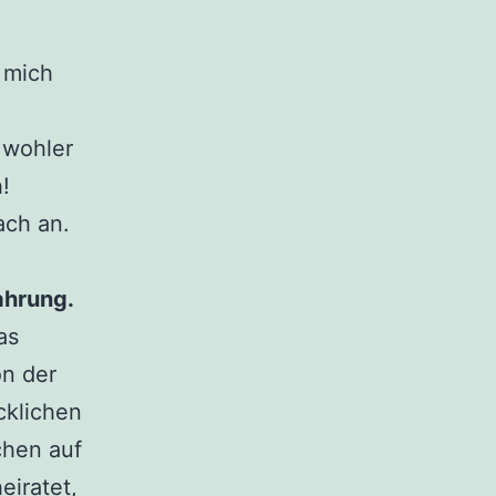
h mich
 wohler
!
ach an.
ahrung.
as
on der
cklichen
chen auf
eiratet,