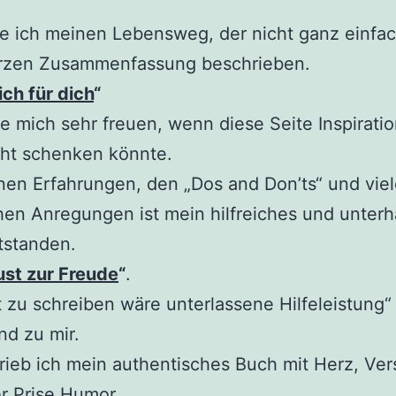
e ich meinen Lebensweg, der nicht ganz einfac
urzen Zusammenfassung beschrieben.
ch für dich
“
e mich sehr freuen, wenn diese Seite Inspirati
cht schenken könnte.
en Erfahrungen, den „Dos and Don’ts“ und vie
hen Anregungen ist mein hilfreiches und unter
tstanden.
st zur Freude
“
.
t zu schreiben wäre unterlassene Hilfeleistung“
nd zu mir.
rieb ich mein authentisches Buch mit Herz, Ver
r Prise Humor.