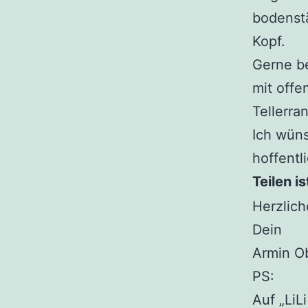
bodenst
Kopf.
Gerne b
mit offe
Tellerr
Ich wün
hoffentli
Teilen i
Herzlic
Dein
Armin O
PS:
Auf „LiL