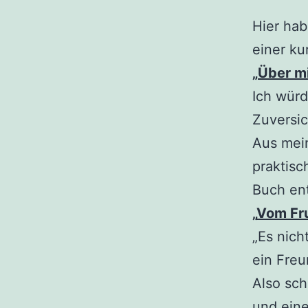
Hier hab
einer k
„
Über mi
Ich würd
Zuversi
Aus mein
praktisc
Buch en
„
Vom Fru
„Es nich
ein Freu
Also sch
und eine