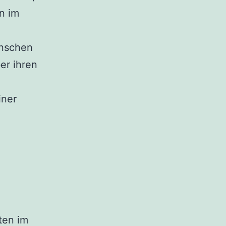
n im
enschen
er ihren
iner
ten im