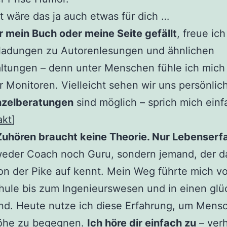
ht wäre das ja auch etwas für dich …
 mein Buch oder meine Seite gefällt
, freue ic
nladungen zu Autorenlesungen und ähnlichen
ltungen – denn unter Menschen fühle ich mich
er Monitoren. Vielleicht sehen wir uns persönlich
nzelberatungen
sind möglich – sprich mich einf
akt
]
Zuhören braucht keine Theorie. Nur Lebenserf
weder Coach noch Guru, sondern jemand, der d
n der Pike auf kennt. Mein Weg führte mich v
ule bis zum Ingenieurswesen und in einen glü
nd. Heute nutze ich diese Erfahrung, um Mens
he zu begegnen.
Ich höre dir einfach zu
– verh