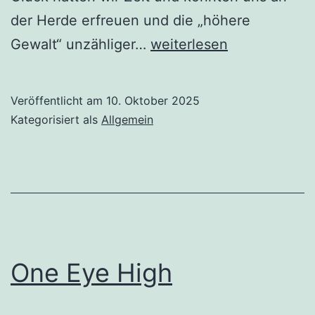
der Herde erfreuen und die „höhere
Entschleunigung.
Gewalt“ unzähliger…
weiterlesen
Jedes
Schaf
Veröffentlicht am
10. Oktober 2025
hilft.
Kategorisiert als
Allgemein
One Eye High