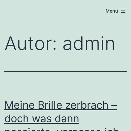
Zum
Deine
Menü
Inhalt
Freude
springen
finden
Autor:
admin
Meine Brille zerbrach –
doch was dann