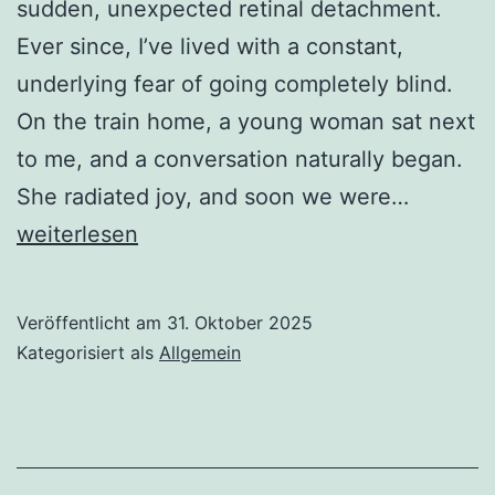
sudden, unexpected retinal detachment.
Ever since, I’ve lived with a constant,
underlying fear of going completely blind.
On the train home, a young woman sat next
to me, and a conversation naturally began.
The
She radiated joy, and soon we were…
blind
weiterlesen
woman
on
Veröffentlicht am
31. Oktober 2025
the
Kategorisiert als
Allgemein
train