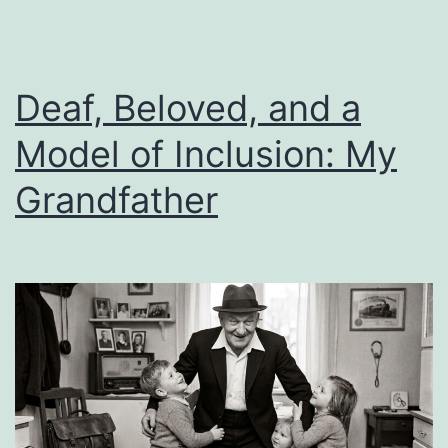
passierte,
vergesse
ich
Deaf, Beloved, and a
nie
Model of Inclusion: My
Grandfather