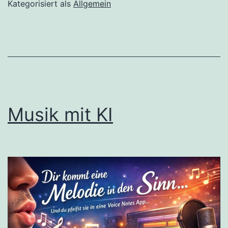
a
Kategorisiert als
Allgemein
Model
of
Inclusion:
My
Grandfather
Musik mit KI