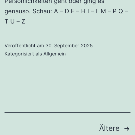
Persönlichkeiten geht oder ging es
genauso. Schau: A – D E – H I – L M – P Q –
T U – Z
Veröffentlicht am
30. September 2025
Kategorisiert als
Allgemein
Seitennummerierung
Ältere