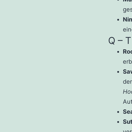
ges
Nim
ei
Q – T
Ro
erb
Sa
de
Ho
Aut
Se
Sut
ver