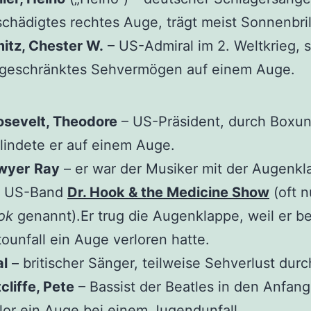
chädigtes rechtes Auge, trägt meist Sonnenbril
itz, Chester W.
– US-Admiral im 2. Weltkrieg, s
ngeschränktes Sehvermögen auf einem Auge.
osevelt, Theodore
– US-Präsident, durch Boxunf
lindete er auf einem Auge.
wyer
Ray
– er war der Musiker mit der Augenkl
r US-Band
Dr. Hook & the Medicine Show
(oft 
ok
genannt).Er trug die Augenklappe, weil er b
ounfall ein Auge verloren hatte.
al
– britischer Sänger, teilweise Sehverlust dur
cliffe, Pete
– Bassist der Beatles in den Anfang
lor ein Auge bei einem Jugendunfall.