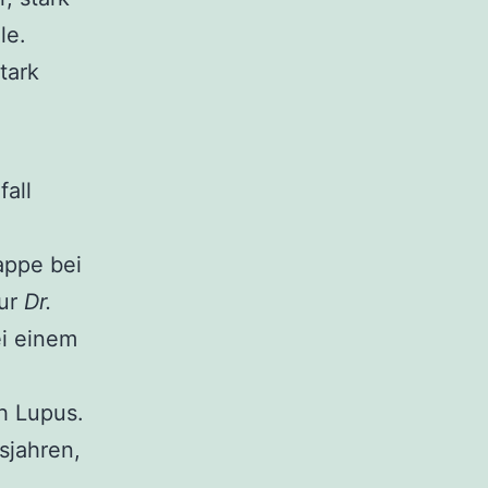
le.
tark
all
appe bei
nur
Dr.
ei einem
ch Lupus.
sjahren,