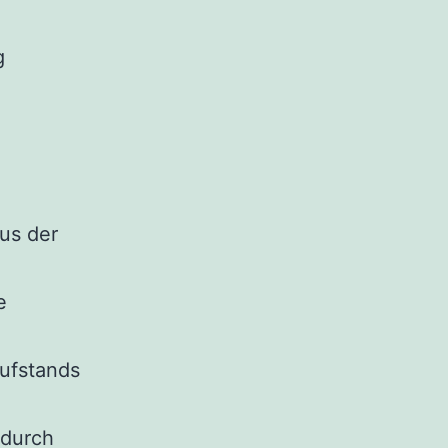
g
us der
e
Aufstands
 durch