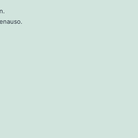
n.
genauso.