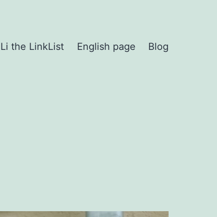
iLi the LinkList
English page
Blog