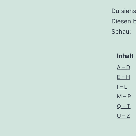
Du siehs
Diesen b
Schau:
Inhalt
A – D
E – H
I – L
M – P
Q – T
U – Z