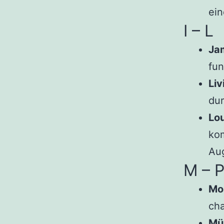
ein
I – L
Ja
fun
Liv
dur
Lou
kom
Au
M – 
Mo
cha
Mül