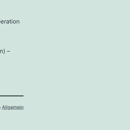
eration
n) –
.
s
Allgemein