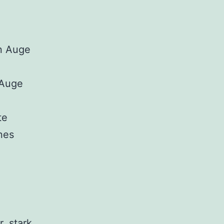
in Auge
 Auge
te
nes
, stark