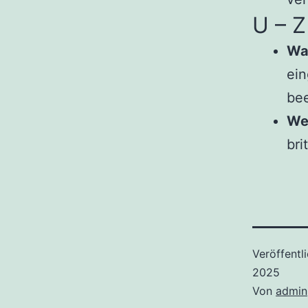
U – Z
Wa
ein
bee
Wel
bri
Veröffentl
2025
Von
admin