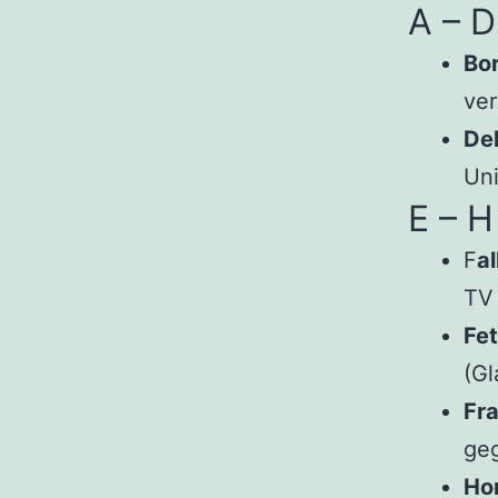
A – D
Bor
ver
Del
Uni
E – H
F
a
TV
Fe
(Gl
Fra
geg
Hor