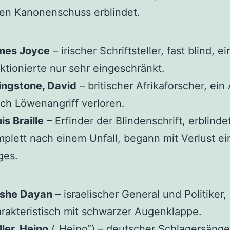
en Kanonenschuss erblindet.
mes Joyce
– irischer Schriftsteller, fast blind, e
ktionierte nur sehr eingeschränkt.
ingstone, David
– britischer Afrikaforscher, ein
ch Löwenangriff verloren.
is Braille
– Erfinder der Blindenschrift, erblinde
plett nach einem Unfall, begann mit Verlust ei
ges.
P
she Dayan
– israelischer General und Politiker,
rakteristisch mit schwarzer Augenklappe.
ler, Heino
(„Heino“) – deutscher Schlagersänger