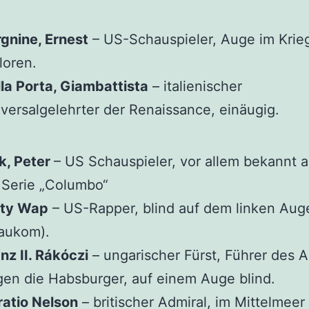
gnine, Ernest
– US-Schauspieler, Auge im Krie
loren.
la Porta, Giambattista
– italienischer
versalgelehrter der Renaissance, einäugig.
lk, Peter
– US Schauspieler, vor allem bekannt a
 Serie „Columbo“
tty Wap
– US-Rapper, blind auf dem linken Aug
aukom).
nz II. Rákóczi
– ungarischer Fürst, Führer des 
en die Habsburger, auf einem Auge blind.
atio Nelson
– britischer Admiral, im Mittelmeer