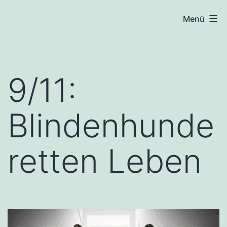
Zum
Deine
Menü
Inhalt
Freude
springen
finden
9/11:
Blindenhunde
retten Leben