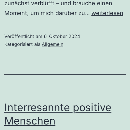
zunächst verblüfft – und brauche einen
Wenn
Moment, um mich darüber zu…
weiterlesen
dich
Fremde
Veröffentlicht am
6. Oktober 2024
am
Kategorisiert als
Allgemein
anderen
Ende
der
Welt
erkennen
Interresannte positive
Menschen