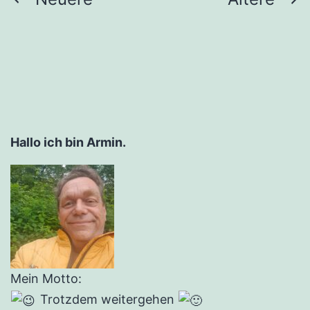
Seitennummerierung
der
Beiträge
Hallo ich bin Armin.
Mein Motto:
Trotzdem weitergehen