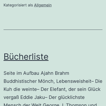
A
Kategorisiert als
Allgemein
Heartw
Encoun
on
a
Frankfu
Train
Bücherliste
Seite im Aufbau Ajahn Brahm
Buddhistischer Mönch, Lebensweisheit– Die
Kuh die weinte– Der Elefant, der sein Glück
vergaß Eddie Jaku– Der glücklichste
Mensch der Welt George J. Thomson und