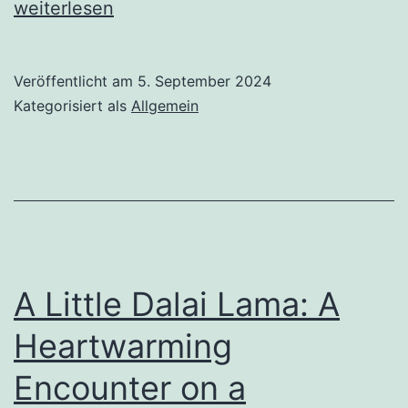
Buchv
weiterlesen
auf
Thaife
Veröffentlicht am
5. September 2024
Kategorisiert als
Allgemein
A Little Dalai Lama: A
Heartwarming
Encounter on a